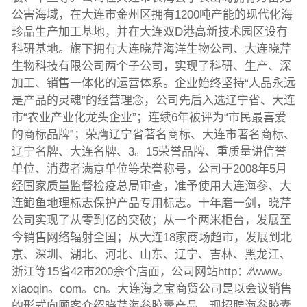
公害海域，在大连市金州区拥有1200吨产能的现代化海
珍品生产加工基地，并在大连双D港高新技术园区设有
科研基地。旗下拥有大连晓芹海洋生物公司、大连晓芹
生物科技有限公司两个子公司，实现了科研、生产、深
加工、销售一体化的运营体系。企业始终坚持“人品永远
是产品的灵魂”的经营理念，公司先后入选辽宁省、大连
市“农业产业化龙头企业”；连续6年被评为“市民最喜爱
的商标品牌”；荣膺辽宁省著名商标、大连市著名商标、
辽宁名牌、大连名牌、3。15荣誉品牌、重质量讲信誉
单位、消费者满意单位等荣誉称号，公司于2008年5月
经国家质量监督检疫总局审查，准予使用大连海参、大
连鲍鱼地理标志保护产品专用标志。十年磨一剑，晓芹
公司实现了从零到亿的突破；从一个两米柜台，发展至
今销售网络辐射全国；从大连18家商场超市，发展到北
京、深圳、湖北、河北、山东、辽宁、吉林、黑龙江、
浙江等15省42市200余个店面，公司网站http：∕∕www。
xiaoqin。com。cn。大连海之宝商贸公司是以会议销售
的形式向顾客介绍晓芹海参胶囊产品，现招聘海参胶囊