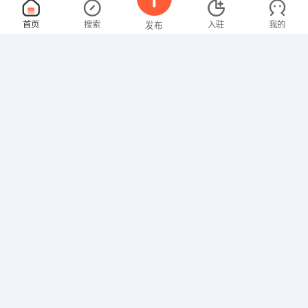
技术助理/技术文员
面议
首页
搜索
入驻
我的
发布
08-09
性别不限
经验不限
沈阳扬航科技有限公司
申请
辽宁 沈阳 和平区 辽宁沈阳市和平区
普通/数控卧车
面议
招聘信息
求职简历
08-09
性别不限
经验不限
沈阳市大鹏重型机器厂
申请
装卸工
面议
08-09
性别不限
经验不限
沈阳盛西尔科技发展有限公司
申请